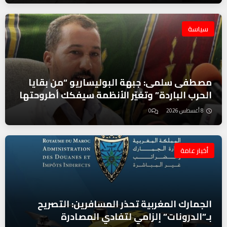
سياسة
مصطفى سلمى: جبهة البوليساريو “من بقايا
الحرب الباردة” وتغيّر الأنظمة سيفكك أطروحتها
8 أغسطس 2026
0
أخبار عامة
الجمارك المغربية تحذر المسافرين: التصريح
بـ”الدرونات” إلزامي لتفادي المصادرة