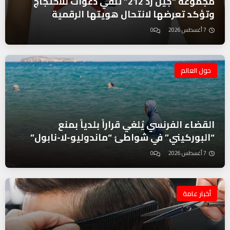
مجموعة “جيل زد 212” تنفي دعوات للاحتجاج
وتؤكد تعرضها لانتحال هويتها الرقمية
7 أغسطس 2026
0
حول العالم
القضاء الفرنسي يُلغي قراراً بلدياً بمنع
“البوركيني” في شواطئ “ماندوليو-لا-نابول”
7 أغسطس 2026
0
أخبار عامة