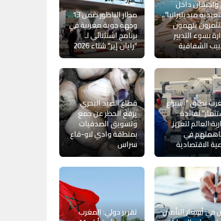
 واحتقان داخل
عيدية ميديتيرانيا”..
مطار الناظور ضمن 13
ثمرون يتهمون
وجهة جوية مغربية في
ارة بسوء التدبير
برنامج استثنائي لـ
يب الشفافية
“رايان إير” شتاء 2026
رب يطلق “أسبوع
قطاع الصيد البحري
تثمار” لفائدة
يرفع الحظر عن جمع
بة العالم لتعزيز
وتسويق الصدفيات
همتهم في
بمنطقة وادي لاو-قاع
مية الاقتصادية
سراس
ن في أسعار التأمين
تقرير دولي: المغرب