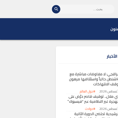
نون
لأخبار
راقجي: لا مفاوضات مباشرة مع
اشنطن حالياً واستئنافها مرهون
وقف الانتهاكات
#حول العالم
ني ملال.. توقيف قاصر حرّض على
لهجرة غير النظامية عبر “فيسبوك”
#حوادث
رشيدية تحتضن الدورة الثانية