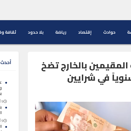
ة
حوادث
إقتصاد
رياضة
بلا حدود
ثقافة وف
 المقيمين بالخارج تضخ
أحدث ا
 سنوياً في شرايين
ع
و
ب
9 أغسطس 2026
ب
ا
9 أغسطس 2026
ال