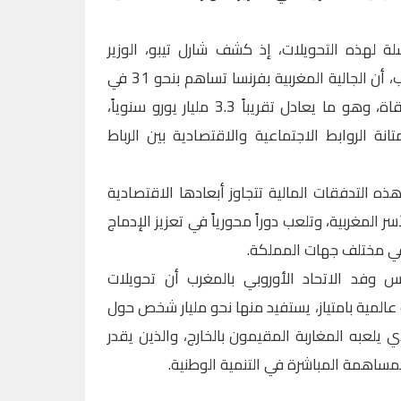
ة لهذه التحويلات، إذ كشف شارل تيبو، الوزير
المستشار في سفارة فرنسا بالمغرب، أن الجالية المغربية بفرنسا تساهم بنحو 31 في
المائة من إجمالي التحويلات المتلقاة، وهو ما يعادل تقريباً 3.3 مليار يورو سنوياً،
ة الروابط الاجتماعية والاقتصادية بين الرباط
 التدفقات المالية تتجاوز أبعادها الاقتصادية
 المغربية، وتلعب دوراً محورياً في تعزيز الإدماج
في مختلف جهات المملكة.
يس وفد الاتحاد الأوروبي بالمغرب أن تحويلات
المية بامتياز، يستفيد منها نحو مليار شخص حول
لذي يلعبه المغاربة المقيمون بالخارج، والذين يقدر