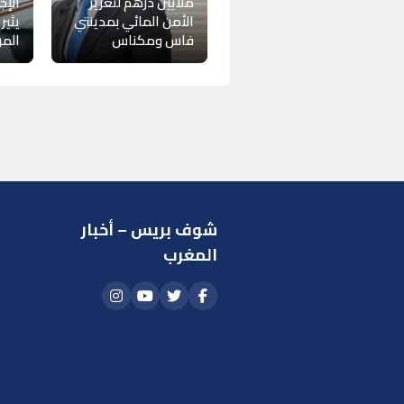
ملايين درهم لتعزيز
الإج
الأمن المائي بمدينتي
يثير
فاس ومكناس
المر
شوف بريس – أخبار
ر
المغرب
ا
أ
م