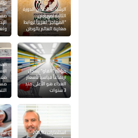
توتر
الرشيدية تحتضن الدورة
“الس
الثانية لمهرجان
مست
“المهاجر” تعزيزاً لروابط
الإد
مغاربة العالم بالوطن
وتغي
المغ
مؤشر “الفاو” يسجل
الاس
ارتفاعاً قياسياً لأسعار
مغار
الغذاء هو الأعلى منذ
مسا
3 سنوات
التن
استثمارات بـ205,9
تباي