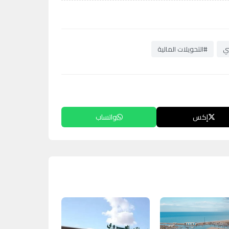
ي
#التحويلات المالية
إكس
واتساب