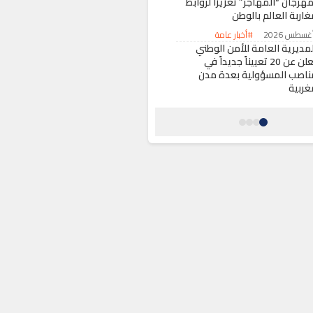
هرجان “المهاجر” تعزيزاً لروابط
غاربة العالم بالوطن
#أخبار عامة
لمديرية العامة للأمن الوطني
تعلن عن 20 تعييناً جديداً في
ناصب المسؤولية بعدة مدن
غربية
#أخبار عامة
ماس كهربائي بمدخل ممر
البرانس” في مراكش يثير هلع
لمواطنين والسياح
#أخبار عامة