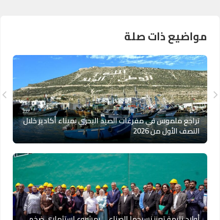
مواضيع ذات صلة
تراجع ملموس في مفرغات الصيد البحري بميناء أكادير خلال
النصف الأول من 2026
أولاد تايمة تعزز نسيجها الصناعي بمشروع استثماري ضخم