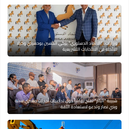
ورزازات.. “الاتحاد الدستوري” يزكي الحسين بوحسيني وكيلا
للائحته في الانتخابات التشريعية
شبيبة “البام” تفتح نقاشاً حول تداعيات أحداث معبري سبتة
وبني نصار وتدعو لاستعادة الثقة