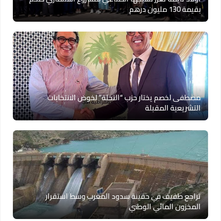
بقيمة 130 مليون درهم
مصطفى لخصم يختار حزب “النخلة” لخوض الانتخابات
التشريعية المقبلة
تراجع طفيف في حقينة سدود المغرب وسط استقرار
المخزون المائي الوطني