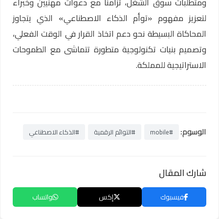
ومتطلبات سوق الشغل، تزامناً مع دعوات مهنيين وخبراء
لتعزيز مفهوم «توأم الذكاء الاصطناعي» الذي يتجاوز
المحاكاة البسيطة نحو دعم اتخاذ القرار في الوقت الفعلي،
وتصميم بنيات تكنولوجية متطورة تتماشى مع الطموحات
الاستراتيجية للمملكة.
الوسوم:
#mobile
#التوائم الرقمية
#الذكاء الاصطناعي
شارك المقال
فيسبوك
إكس
واتساب