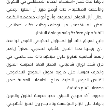
بالرباط تحت شعار «استخدام الذكاء الاصطناعي في التكوين
والأنظمة الصناعية»، حيث أوضح مزور أن التطور الرقمي
الحالي أزال الحواجز المعرفية، وأتاح أدوات منخفضة التكلفة
تمكن المستخدمين من توظيف وكلاء ذكاء اصطناعي
لتنفيذ مهام معقدة وتسريع وتيرة الابتكار.
وفي السياق ذاته، أبرز المسؤول الحكومي الفرص الواعدة
التي يتيحها هذا التحول للشباب المغربي، معتبراً إياهم
رافعة أساسية لتطوير حلول مبتكرة ذات بعد عالمي، في
حين شدد لوران شامباني، المدير العام لمدرسة الفنون
والحرف بفرنسا، على ضرورة تحويل النموذج البيداغوجي
لتقليص الدروس النظرية لصالح التطبيقات العملية ضمن
وضعيات تعلم حقيقية.
وبدوره، أكد مهدي السبتي، مدير مدرسة الفنون والمهن
بالرباط، على التزام المؤسسة ببناء جسر بين التميز الأكاديمي