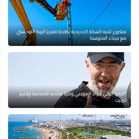
مشروع تثنية السكة الحديدية بطنجة لتعزيز الربط اللوجستي
مع ميناء المتوسط
“البام” يزكي فؤاد المودني وكيلاً للائحته الانتخابية بإقليم
تيزنيت