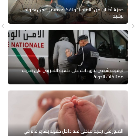
حجز 4 أطنان من “الماحيا” وتفكيك معمل سري بضواحي
برشيد
توقيف شخص بتارودانت على خلفية التحريض على تخريب
ممتلكات الدولة
العثور على رضيع متخلى عنه داخل حقيبة بشارع عام في