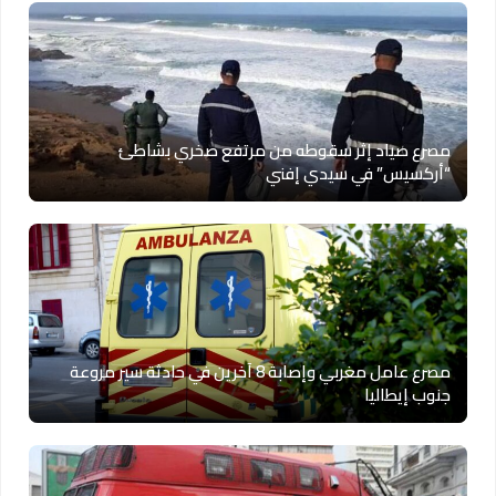
مصرع صياد إثر سقوطه من مرتفع صخري بشاطئ
“أركسيس” في سيدي إفني
مصرع عامل مغربي وإصابة 8 آخرين في حادثة سير مروعة
جنوب إيطاليا