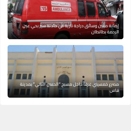
إصابة مسن وسائق دراجة نارية في حادثة سير بحي عين
الرحمة بطانطان
مصرع خمسيني غرقاً داخل مسبح “الحسن الثاني” بمدينة
فاس