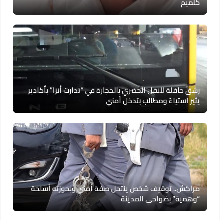
كلميم
رشق حافلة للنقل الحضري بالحجارة في “تدارت أنزا” بأكادير
يثير استياءً ومطالب بتدخل أمني
مراكش.. توقيف شخص ينتحل صفة أمني وبحوزته أسلحة
“وهمية” بضواحي المدينة