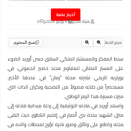
أخبار عامة
هيئة التحرير
6 يوليو 2026
0
حجم الخط:
نسخ المحتوى
سلط المفكر والمستشار الملكي السابق حسن أوريد الضوء
على المسار النضالي للمقاوم محند خضير الحموتي، في
بورتريه تاريخي نشرته مجلة “زمان” في عددها الأخير،
مستحضراً من خلاله فصولاً من التضحية ونكران الذات التي
ميزت مسيرة هذا الرمز الوطني.
واستند أوريد في مادته التوثيقية إلى رحلة ميدانية قادته إلى
منزل الشهيد ببلدة بني أنصار في إقليم الناظور، حيث التقى
بنجله واطلع على وثائق وصور نادرة تؤرخ لمحطات والده في