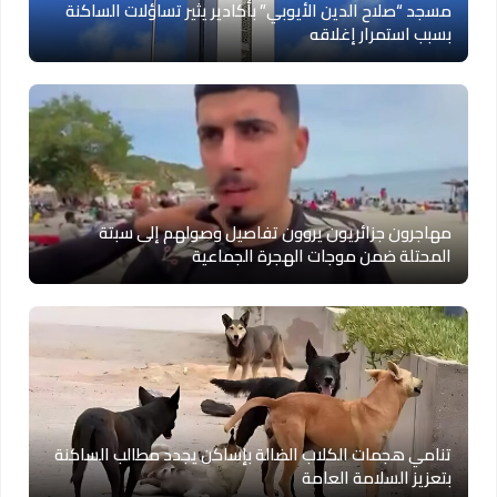
مسجد “صلاح الدين الأيوبي” بأكادير يثير تساؤلات الساكنة
بسبب استمرار إغلاقه
مهاجرون جزائريون يروون تفاصيل وصولهم إلى سبتة
المحتلة ضمن موجات الهجرة الجماعية
تنامي هجمات الكلاب الضالة بإساكن يجدد مطالب الساكنة
بتعزيز السلامة العامة