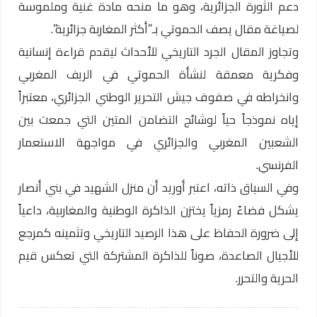
دعم الثورة الجزائرية، وهو ما منحه مادة غنية وملموسة
لصياغة مقال يصف الحموتي بـ”أكثر المغاربة جزائرية”.
وتجاوز المقال الجرد التاريخي للأحداث ليقدم قراءة إنسانية
وفكرية معمقة لنشأة الحموتي في الريف المغربي
وانخراطه في صفوف جيش التحرير الوطني الجزائري، معتبراً
إياه نموذجاً حياً لوشائج التضامن المتين التي جمعت بين
الشعبين المغربي والجزائري في مواجهة الاستعمار
الفرنسي.
وفي السياق ذاته، اعتبر أوريد أن منزل الشهيد في بني أنصار
يشكل فضاءً رمزياً يختزن الذاكرة الوطنية والمغاربية، داعياً
إلى ضرورة الحفاظ على هذا الرصيد التاريخي وتثمينه كمرجع
للأجيال الصاعدة، صوناً للذاكرة المشتركة التي تعكس قيم
الحرية والتحرر.