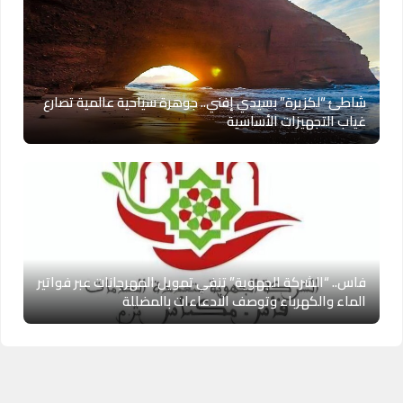
شاطئ “لكزيرة” بسيدي إفني.. جوهرة سياحية عالمية تصارع
غياب التجهيزات الأساسية
فاس.. “الشركة الجهوية” تنفي تمويل المهرجانات عبر فواتير
الماء والكهرباء وتوصف الادعاءات بالمضللة