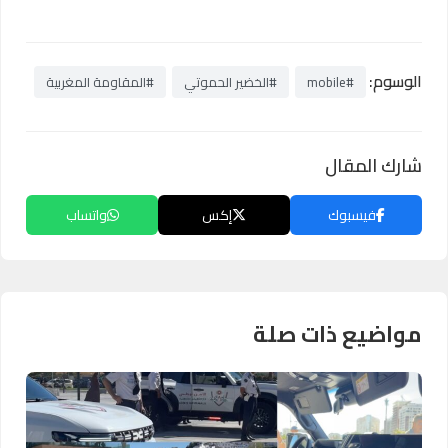
الوسوم:
#mobile
#الخضير الحموتي
#المقاومة المغربية
شارك المقال
فيسبوك
إكس
واتساب
مواضيع ذات صلة